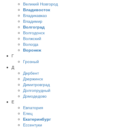
Великий Новгород
Владивосток
Владикавказ
Владимир
Волгоград
Волгодонск
Волжский
Вологда
Воронеж
Г
Грозный
Д
Дербент
Дзержинск
Димитровград
Долгопрудный
Домодедово
Е
Евпатория
Елец
Екатеринбург
Ессентуки