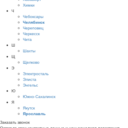
Химки
Ч
Чебоксары
Челябинск
Череповец
Черкесск
Чита
Ш
Шахты
Щ
Щелково
Э
Электросталь
Элиста
Энгельс
Ю
Южно-Сахалинск
Я
Якутск
Ярославль
Заказать звонок
Оставьте свои контактные данные и наш менеджер перезвонит