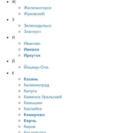
Ж
Железногорск
Жуковский
З
Зеленодольск
Златоуст
И
Иваново
Ижевск
Иркутск
Й
Йошкар-Ола
К
Казань
Калининград
Калуга
Каменск-Уральский
Камышин
Каспийск
Кемерово
Керчь
Киров
Кисловодск