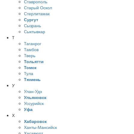
Ставрополь
Старый Оскол
Стерлитамак
Сургут
Сызрань
Сыктывкар
Т
Таганрог
Тамбов
Тверь
Тольятти
Томск
Тула
Тюмень
У
Улан-Удэ
Ульяновск
Уссурийск
Уфа
Х
Хабаровск
Ханты-Мансийск
Хасавюрт