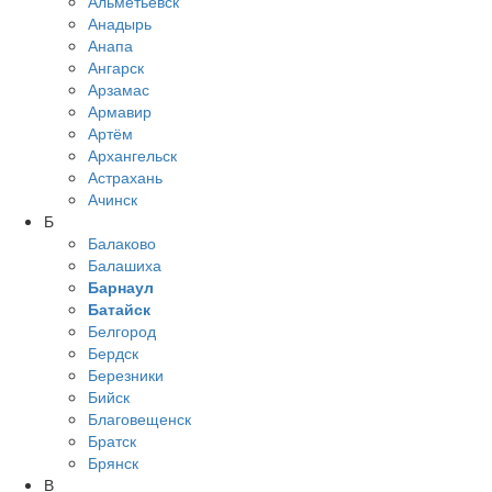
Альметьевск
Анадырь
Анапа
Ангарск
Арзамас
Армавир
Артём
Архангельск
Астрахань
Ачинск
Б
Балаково
Балашиха
Барнаул
Батайск
Белгород
Бердск
Березники
Бийск
Благовещенск
Братск
Брянск
В