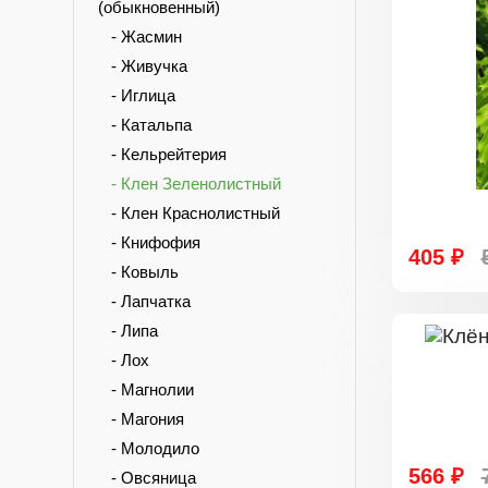
(обыкновенный)
- Жасмин
- Живучка
- Иглица
- Катальпа
- Кельрейтерия
- Клен Зеленолистный
- Клен Краснолистный
- Книфофия
405 ₽
- Ковыль
- Лапчатка
- Липа
- Лох
- Магнолии
- Магония
- Молодило
566 ₽
- Овсяница