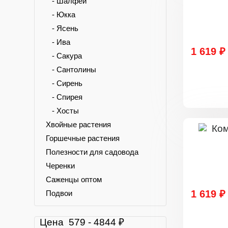
- Шалфей
- Юкка
- Ясень
- Ива
1 619 ₽
- Сакура
- Сантолины
- Сирень
- Спирея
- Хосты
Хвойные растения
Горшечные растения
Полезности для садовода
Черенки
Саженцы оптом
1 619 ₽
Подвои
Цена
579
-
4844
₽