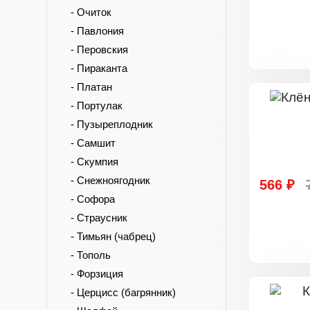
- Очиток
- Павлония
- Перовския
- Пираканта
- Платан
- Портулак
- Пузыреплодник
- Самшит
- Скумпия
- Снежноягодник
566 ₽
- Софора
- Страусник
- Тимьян (чабрец)
- Тополь
- Форзиция
- Церцисс (багрянник)