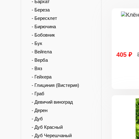
- Бархат
- Береза
- Бересклет
- Бирючина
- Бобовник
- Бук
- Вейгела
405 ₽
- Верба
- Вяз
- Гейхера
- Глициния (Вистерия)
- Граб
- Девичий виноград
- Дерен
- Дуб
- Дуб Красный
- Дуб Черешчаный