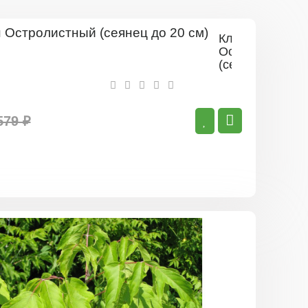
Клён
Остролистный
(сеянец
до
20
см)
579 ₽
Клён
Явор
(сеянец
до
20
см)