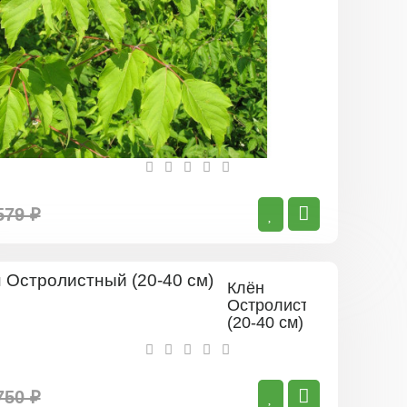
579 ₽
Клён
Остролистный
(20-40 см)
750 ₽