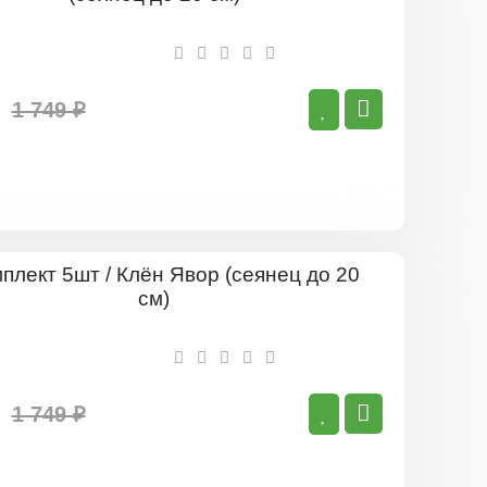
5шт
/
Клён
Остролист
(сеянец
до
1 749 ₽
20
см)
Комплект
5шт
/
Клён
Явор
(сеянец
до
1 749 ₽
20
см)