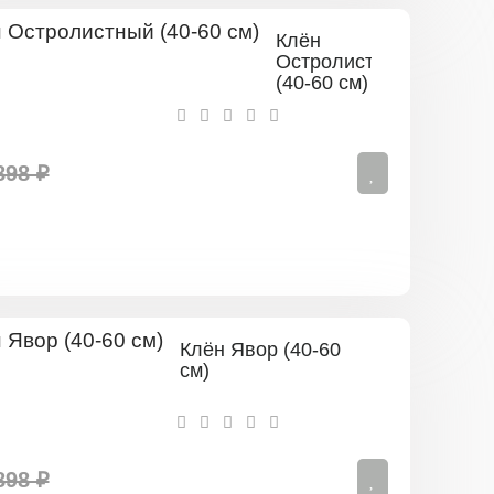
Клён
Остролистный
(40-60 см)
898 ₽
Клён Явор (40-60
см)
898 ₽