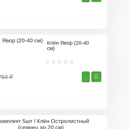
Клён Явор (20-40
см)
750 ₽
Комплект