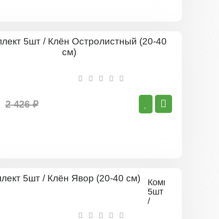
Комплект
5шт
/
Клён
Остролист
(20-
40
2 426 ₽
см)
Комплект
5шт
/
Клён