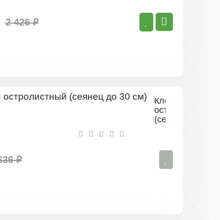
Явор
(20-
40
2 426 ₽
см)
Клен
остролистный
(сеянец
до
30
см)
636 ₽