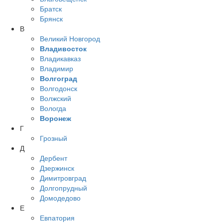
Братск
Брянск
В
Великий Новгород
Владивосток
Владикавказ
Владимир
Волгоград
Волгодонск
Волжский
Вологда
Воронеж
Г
Грозный
Д
Дербент
Дзержинск
Димитровград
Долгопрудный
Домодедово
Е
Евпатория