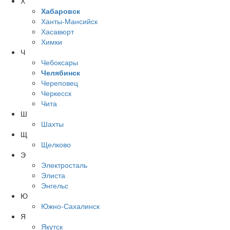
Х
Хабаровск
Ханты-Мансийск
Хасавюрт
Химки
Ч
Чебоксары
Челябинск
Череповец
Черкесск
Чита
Ш
Шахты
Щ
Щелково
Э
Электросталь
Элиста
Энгельс
Ю
Южно-Сахалинск
Я
Якутск