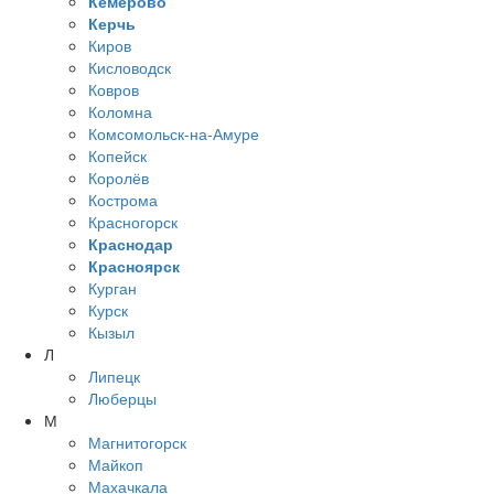
Кемерово
Керчь
Киров
Кисловодск
Ковров
Коломна
Комсомольск-на-Амуре
Копейск
Королёв
Кострома
Красногорск
Краснодар
Красноярск
Курган
Курск
Кызыл
Л
Липецк
Люберцы
М
Магнитогорск
Майкоп
Махачкала