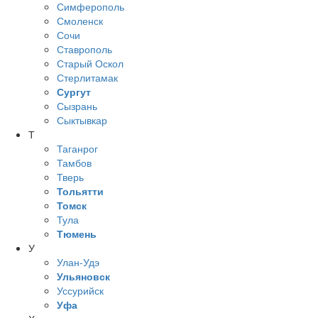
Симферополь
Смоленск
Сочи
Ставрополь
Старый Оскол
Стерлитамак
Сургут
Сызрань
Сыктывкар
Т
Таганрог
Тамбов
Тверь
Тольятти
Томск
Тула
Тюмень
У
Улан-Удэ
Ульяновск
Уссурийск
Уфа