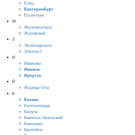
Елец
Екатеринбург
Ессентуки
Ж
Железногорск
Жуковский
З
Зеленодольск
Златоуст
И
Иваново
Ижевск
Иркутск
Й
Йошкар-Ола
К
Казань
Калининград
Калуга
Каменск-Уральский
Камышин
Каспийск