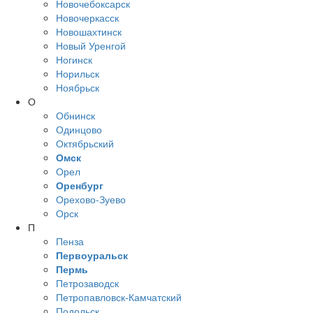
Новочебоксарск
Новочеркасск
Новошахтинск
Новый Уренгой
Ногинск
Норильск
Ноябрьск
О
Обнинск
Одинцово
Октябрьский
Омск
Орел
Оренбург
Орехово-Зуево
Орск
П
Пенза
Первоуральск
Пермь
Петрозаводск
Петропавловск-Камчатский
Подольск