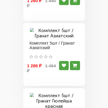
1 260 ₽
1 440
₽
Комплект 5шт / Гранат
Азиатский
1 286 ₽
1 464
₽