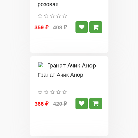
розовая
359 ₽
408 ₽
Гранат Ачик Анор
366 ₽
420 ₽