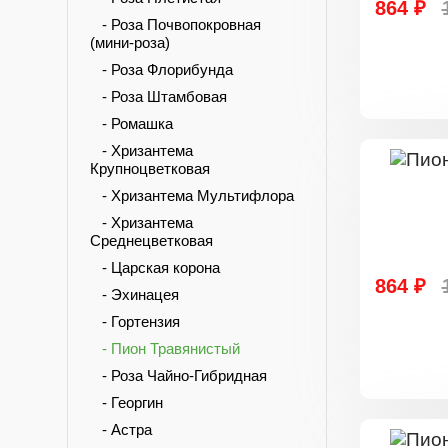
864 ₽
- Роза Почвопокровная
(мини-роза)
- Роза Флорибунда
- Роза Штамбовая
- Ромашка
- Хризантема
Крупноцветковая
- Хризантема Мультифлора
- Хризантема
Среднецветковая
- Царская корона
864 ₽
- Эхинацея
- Гортензия
- Пион Травянистый
- Роза Чайно-Гибридная
- Георгин
- Астра