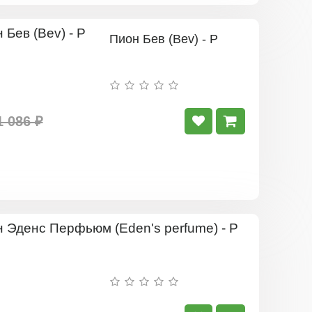
Пион Бев (Bev) - Р
1 086 ₽
Пион
Эденс
Перфьюм
(Eden's
perfume)
-