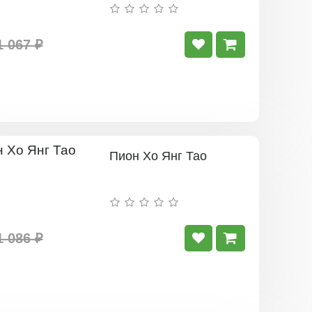
- Б
1 067 ₽
Пион Xо Янг Тао
1 086 ₽