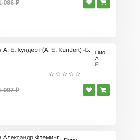
Р
1 086 ₽
Пион
А.
Е.
Кундерт
(A.
E.
Kundert)
1 097 ₽
-Б.