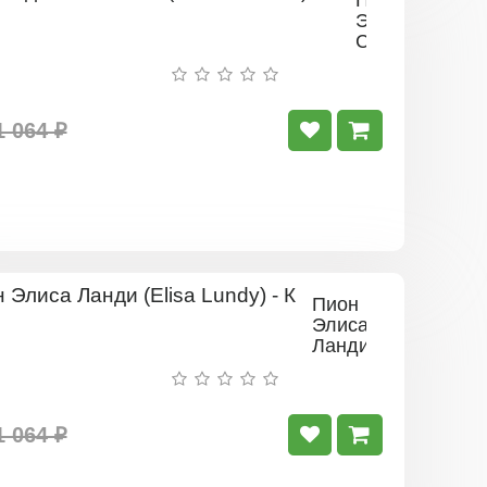
Пион
Эдвин
С.
Биллз
(Edwin
C.
Bills)
1 064 ₽
-
Р
Пион
Элиса
Ланди
(Elisa
Lundy)
- К
1 064 ₽