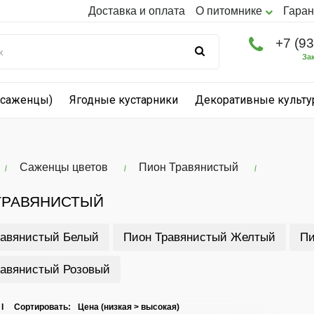
Доставка и оплата
О питомнике
Гаран
+7 (9
За
(саженцы)
Ягодные кустарники
Декоративные культ
Саженцы цветов
Пион Травянистый
ТРАВЯНИСТЫЙ
равянистый Белый
Пион Травянистый Желтый
Пи
равянистый Розовый
 I Сортировать: