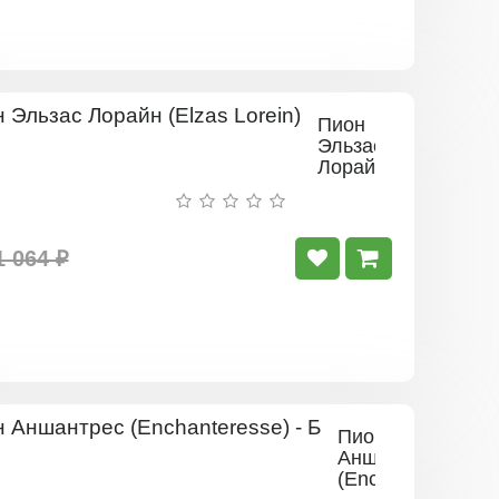
Пион
Эльзас
Лорайн
(Elzas
Lorein)
1 064 ₽
Пион
Аншантрес
(Enchanteresse)