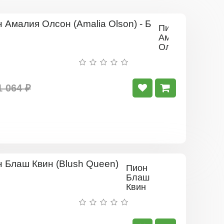
Пион
Амалия
Олсон
(Amalia
Olson)
-
Б
1 064 ₽
Пион
Блаш
Квин
(Blush
Queen)