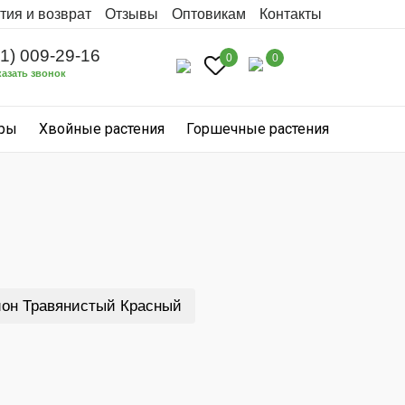
тия и возврат
Отзывы
Оптовикам
Контакты
31) 009-29-16
0
0
казать звонок
уры
Хвойные растения
Горшечные растения
он Травянистый Красный