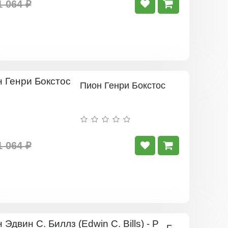
1 064 ₽
Пион Генри Бокстос
1 064 ₽