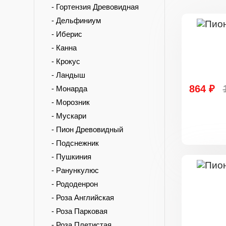
- Гортензия Древовидная
- Дельфиниум
- Иберис
- Канна
- Крокус
- Ландыш
864 ₽
- Монарда
- Морозник
- Мускари
- Пион Древовидный
- Подснежник
- Пушкиния
- Ранункулюс
- Рододенрон
- Роза Английская
- Роза Парковая
- Роза Плетистая