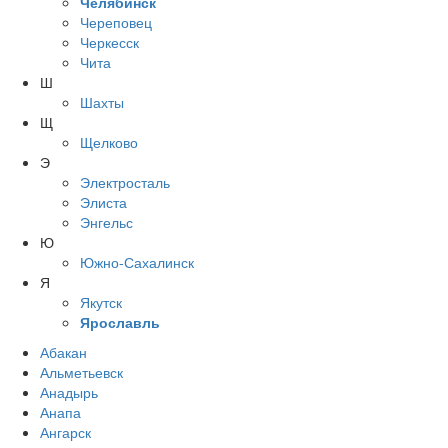
Челябинск
Череповец
Черкесск
Чита
Ш
Шахты
Щ
Щелково
Э
Электросталь
Элиста
Энгельс
Ю
Южно-Сахалинск
Я
Якутск
Ярославль
Абакан
Альметьевск
Анадырь
Анапа
Ангарск