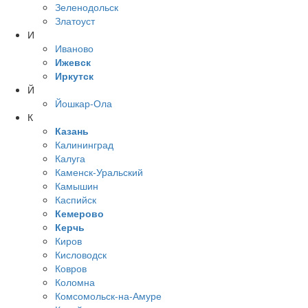
Зеленодольск
Златоуст
И
Иваново
Ижевск
Иркутск
Й
Йошкар-Ола
К
Казань
Калининград
Калуга
Каменск-Уральский
Камышин
Каспийск
Кемерово
Керчь
Киров
Кисловодск
Ковров
Коломна
Комсомольск-на-Амуре