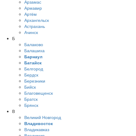
Арзамас
Армавир
Артём
Архангельск
Астрахань
Ачинск
Б
Балаково
Балашиха
Барнаул
Батайск
Белгород
Бердск
Березники
Бийск
Благовещенск
Братск
Брянск
В
Великий Новгород
Владивосток
Владикавказ
Владимир