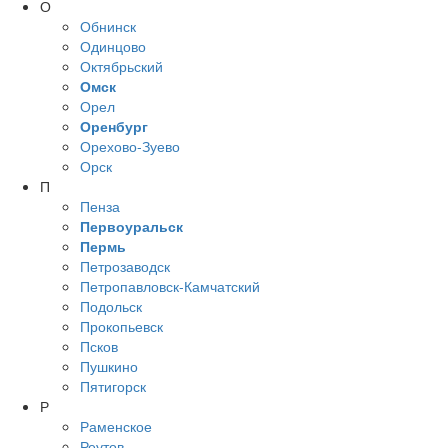
О
Обнинск
Одинцово
Октябрьский
Омск
Орел
Оренбург
Орехово-Зуево
Орск
П
Пенза
Первоуральск
Пермь
Петрозаводск
Петропавловск-Камчатский
Подольск
Прокопьевск
Псков
Пушкино
Пятигорск
Р
Раменское
Реутов