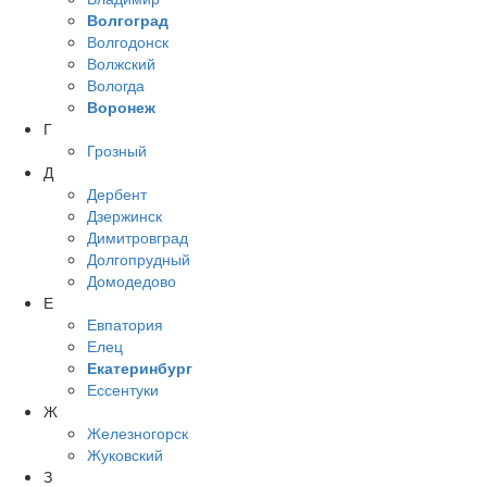
Волгоград
Волгодонск
Волжский
Вологда
Воронеж
Г
Грозный
Д
Дербент
Дзержинск
Димитровград
Долгопрудный
Домодедово
Е
Евпатория
Елец
Екатеринбург
Ессентуки
Ж
Железногорск
Жуковский
З