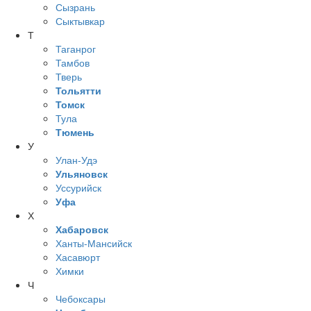
Сызрань
Сыктывкар
Т
Таганрог
Тамбов
Тверь
Тольятти
Томск
Тула
Тюмень
У
Улан-Удэ
Ульяновск
Уссурийск
Уфа
Х
Хабаровск
Ханты-Мансийск
Хасавюрт
Химки
Ч
Чебоксары